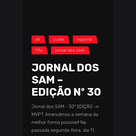
all
clube
esports
fifa
jornal dos sam
JORNAL DOS
SAM –
EDIÇÃO Nº 30
Jornal dos SAM - 30ª EDIÇÃO -»
MVPT Arrancámos a semana da
melhor forma possível! Na
passada segunda-feira, dia 11,