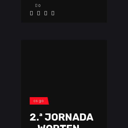
0
cs:go
2.ª JORNADA