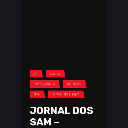
all
clube
entrevistas
esports
fifa
jornal dos sam
JORNAL DOS
SAM –