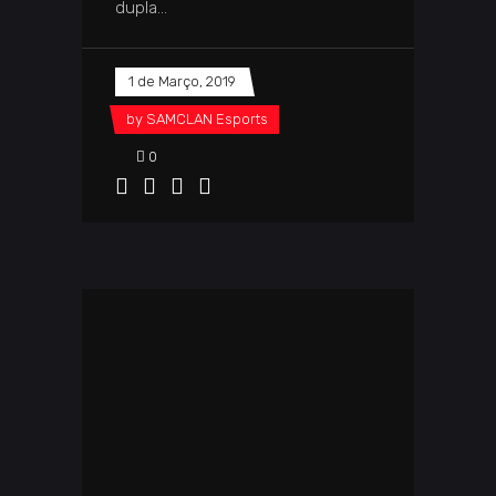
dupla
1 de Março, 2019
by
SAMCLAN Esports
0