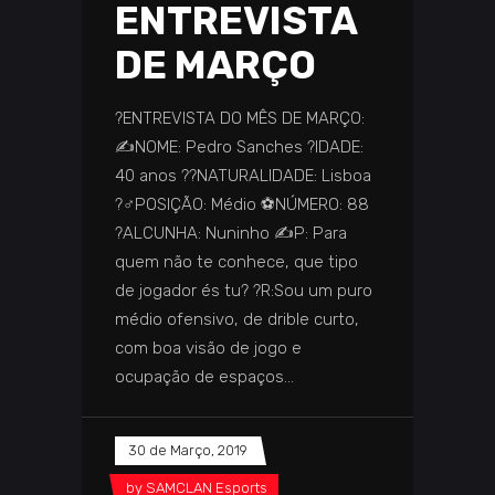
ENTREVISTA
DE MARÇO
?️ENTREVISTA DO MÊS DE MARÇO:
✍️NOME: Pedro Sanches ?IDADE:
40 anos ️??️NATURALIDADE: Lisboa
?‍♂️POSIÇÃO: Médio ⚽NÚMERO: 88
?️ALCUNHA: Nuninho ✍️P: Para
quem não te conhece, que tipo
de jogador és tu? ?️R:Sou um puro
médio ofensivo, de drible curto,
com boa visão de jogo e
ocupação de espaços
30 de Março, 2019
by
SAMCLAN Esports