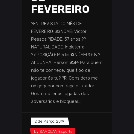
FEVEREIRO
?️ENTREVISTA DO MÊS DE
FEVEREIRO: ✍️NOME: Victor
Pessoa ?IDADE: 37 anos ️??️
NATURALIDADE: Inglaterra
?‍♂️POSIÇÃO: Médio ⚽NÚMERO: 8 ?️
ALCUNHA: Person ✍️P: Para quem
não te conhece, que tipo de
jogador és tu? ?️R: Considero me
um jogador com raça e lutador.
Gosto de ler as jogadas dos
adversários e bloquear
2 de Março, 2019
by
SAMCLAN Esports