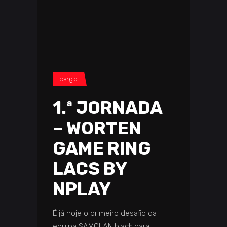
cs:go
1.ª JORNADA
– WORTEN
GAME RING
LACS BY
NPLAY
É já hoje o primeiro desafio da
equipa SAMCLAN.black para