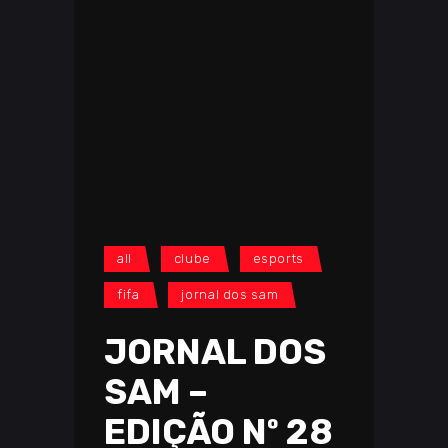
all
clube
esports
fifa
jornal dos sam
JORNAL DOS
SAM –
EDIÇÃO Nº 28