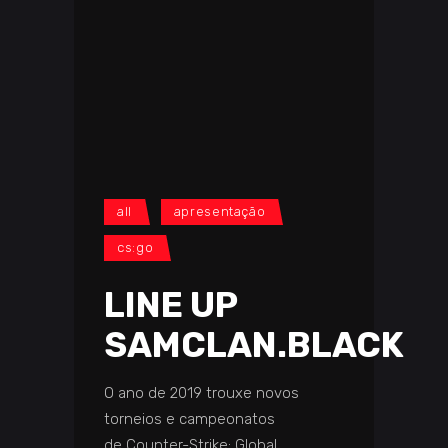
all
apresentação
cs:go
LINE UP
SAMCLAN.BLACK
O ano de 2019 trouxe novos
torneios e campeonatos
de Counter-Strike: Global