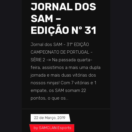
JORNAL DOS
SAM –
EDIÇÃO Nº 31
Jornal dos SAM - 31ª EDIÇÃO
CAMPEONATO DE PORTUGAL -
SÉRIE 2 -» Na passada quarta-
feira, assistimos a mais uma dupla
jornada e mais duas vitórias dos
nossos ninjas! Com 7 vitórias e 1
empate, os SAM somam 22
pontos, o que os
22 de Março, 2019
by
SAMCLAN Esports