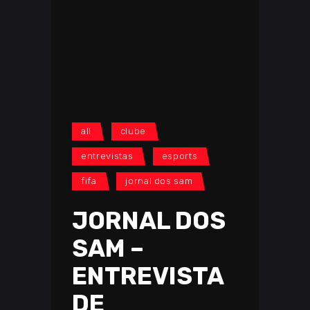
all
clube
entrevistas
esports
fifa
jornal dos sam
JORNAL DOS
SAM –
ENTREVISTA
DE