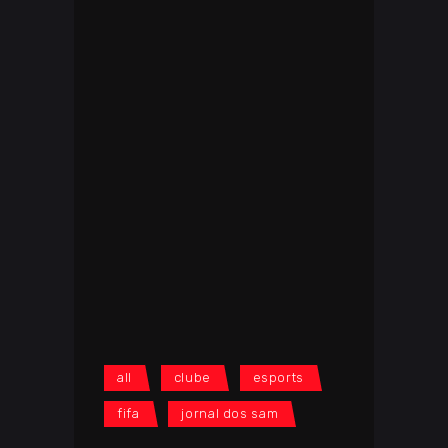
all
clube
esports
fifa
jornal dos sam