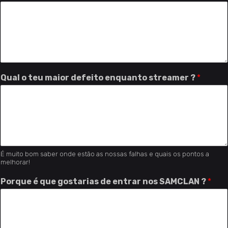
Qual o teu maior defeito enquanto streamer ?
*
É muito bom saber onde estão as nossas falhas e quais os pontos a
melhorar!
Porque é que gostarias de entrar nos SAMCLAN ?
*