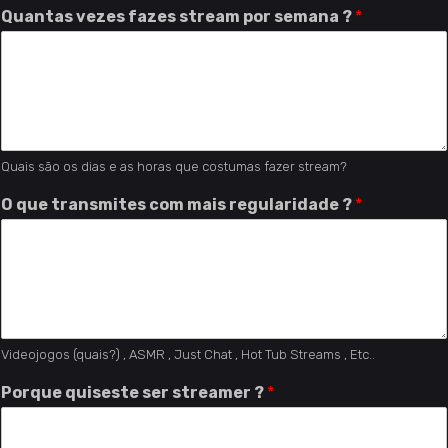
Quantas vezes fazes stream por semana ?
*
Quais são os dias e as horas que costumas fazer stream?
O que transmites com mais regularidade ?
*
Videojogos (quais?) , ASMR , Just Chat , Hot Tub Streams , Etc..
Porque quiseste ser streamer ?
*