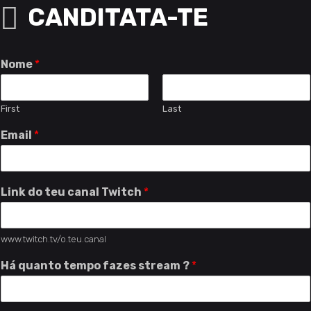
CANDITATA-TE
Nome
*
First
Last
Email
*
Link do teu canal Twitch
*
www.twitch.tv/o.teu.canal
Há quanto tempo fazes stream ?
*