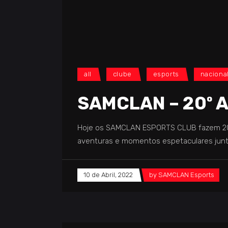
all
clube
esports
naciona
SAMCLAN – 20º 
Hoje os SAMCLAN ESPORTS CLUB fazem 20 a
aventuras e momentos espetaculares juntos
10 de Abril, 2022
by
SAMCLAN Esports