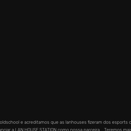
ldschool e acreditamos que as lanhouses fizeram dos esports o 
nciar a LAN HOUSE STATION como nossa parceira. Teremos mais