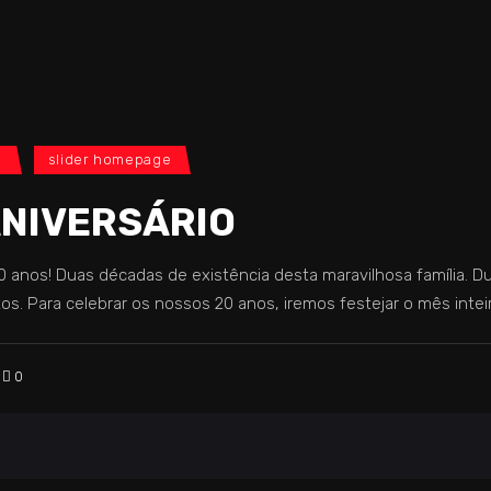
l
slider homepage
ANIVERSÁRIO
nos! Duas décadas de existência desta maravilhosa família. 
. Para celebrar os nossos 20 anos, iremos festejar o mês inteir
0