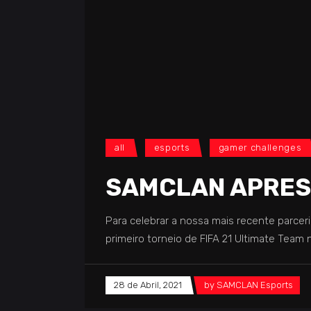
all
esports
gamer challenges
SAMCLAN APRES
Para celebrar a nossa mais recente parc
primeiro torneio de FIFA 21 Ultimate Team
28 de Abril, 2021
by
SAMCLAN Esports