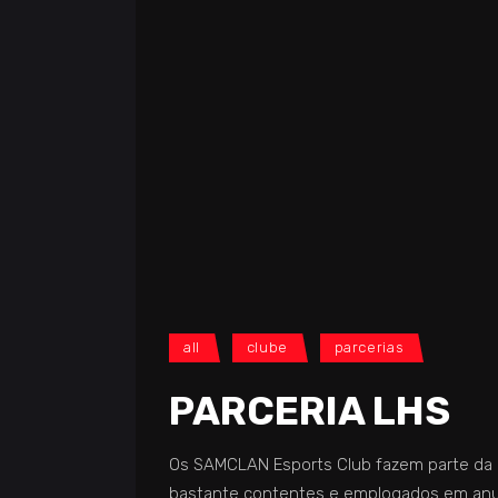
all
clube
parcerias
PARCERIA LHS
Os SAMCLAN Esports Club fazem parte da o
bastante contentes e emplogados em anu