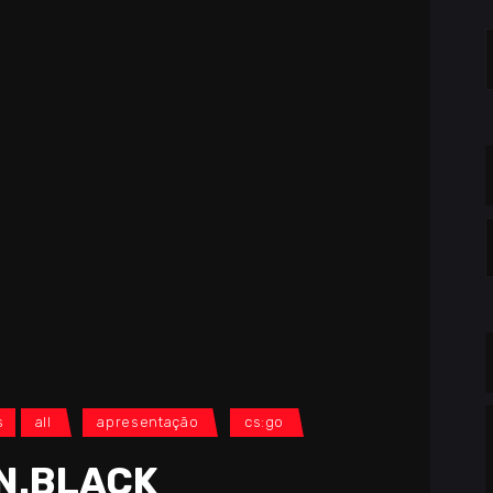
S
f
C
s
all
apresentação
cs:go
N.BLACK