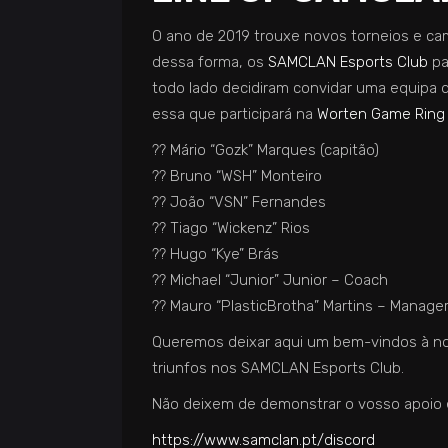
O ano de 2019 trouxe novos torneios e 
dessa forma, os
SAMCLAN Esports Club
pa
todo lado decidiram convidar uma equipa q
essa que participará na
Worten Game Ring
??
Mário “Gozk” Marques (capitão)
??
️Bruno “WSH” Monteiro
??
️
João “VSN” Fernandes
??
️Tiago “Wickenz” Rios
??
️Hugo “Kye” Brás
??
Michael “Junior” Junior – Coach
??
Mauro “PlasticBrotha” Martins – Manage
Queremos deixar aqui um bem-vindos à no
triunfos nos SAMCLAN Esports Club.
Não deixem de demonstrar o vosso apoio 
https://www.samclan.pt/
discord