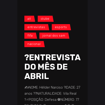
all
clube
entrevistas
esports
fifa
jornal dos sam
nacional
?️ENTREVISTA
DO MÊS DE
ABRIL
✍️NOME: Hélder Narciso ?IDADE: 27
anos ️??️NATURALIDADE: Vila Real
?‍♂️POSIÇÃO: Defesa ⚽NÚMERO: 77