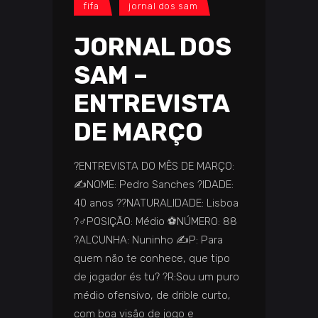
fifa
jornal dos sam
JORNAL DOS
SAM –
ENTREVISTA
DE MARÇO
?️ENTREVISTA DO MÊS DE MARÇO:
✍️NOME: Pedro Sanches ?IDADE:
40 anos ️??️NATURALIDADE: Lisboa
?‍♂️POSIÇÃO: Médio ⚽NÚMERO: 88
?️ALCUNHA: Nuninho ✍️P: Para
quem não te conhece, que tipo
de jogador és tu? ?️R:Sou um puro
médio ofensivo, de drible curto,
com boa visão de jogo e