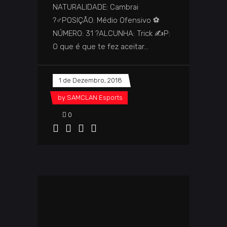
NATURALIDADE: Cambrai
?‍♂️POSIÇÃO: Médio Ofensivo ⚽
NÚMERO: 31 ?️ALCUNHA: Trick ✍️P:
O que é que te fez aceitar
1 de Dezembro, 2018
by
SAMCLAN Esports
0