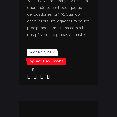
?️ALCUNHA: Paconarças ✍️P: Para
quem não te conhece, que tipo
de jogador és tu? ?️R: Quando
cheguei era um jogador um pouco
precipitado, sem calma com a bola
nos pés, hoje e graças ao mister
4 de Maio, 2019
by
SAMCLAN Esports
1