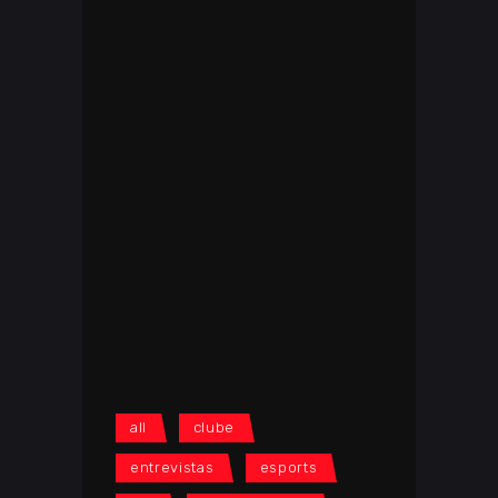
all
clube
entrevistas
esports