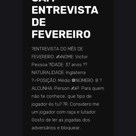
ENTREVISTA
DE
FEVEREIRO
?️ENTREVISTA DO MÊS DE
FEVEREIRO: ✍️NOME: Victor
Pessoa ?IDADE: 37 anos ️??️
NATURALIDADE: Inglaterra
?‍♂️POSIÇÃO: Médio ⚽NÚMERO: 8 ?️
ALCUNHA: Person ✍️P: Para quem
não te conhece, que tipo de
jogador és tu? ?️R: Considero me
um jogador com raça e lutador.
Gosto de ler as jogadas dos
adversários e bloquear