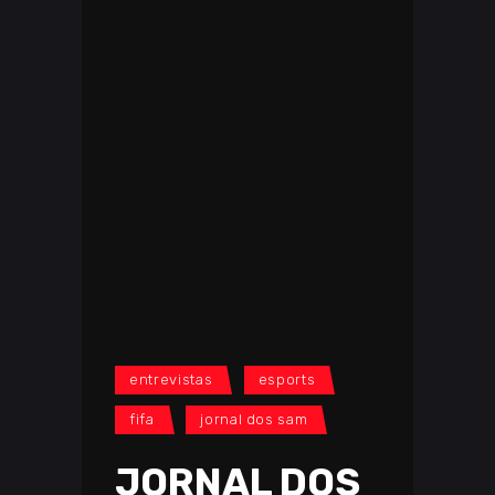
entrevistas
esports
fifa
jornal dos sam
JORNAL DOS