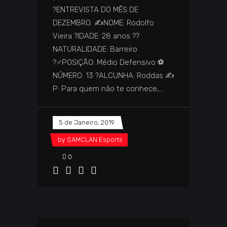
?️ENTREVISTA DO MÊS DE
DEZEMBRO: ✍️NOME: Rodolfo
Vieira ?IDADE: 28 anos ️??️
NATURALIDADE: Barreiro
?‍♂️POSIÇÃO: Médio Defensivo ⚽
NÚMERO: 13 ?️ALCUNHA: Roddas ✍️
P: Para quem não te conhece,
5 de Janeiro, 2019
by
SAMCLAN Esports
0