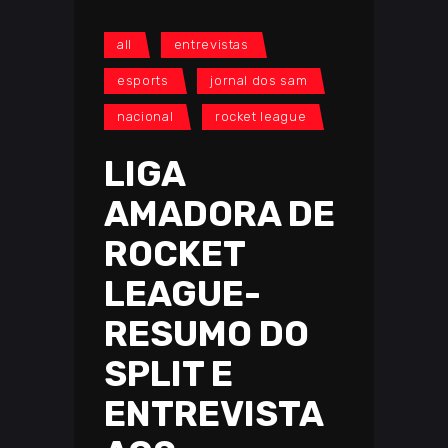
all
entrevistas
esports
jornal dos sam
nacional
rocket league
LIGA
AMADORA DE
ROCKET
LEAGUE-
RESUMO DO
SPLIT E
ENTREVISTA