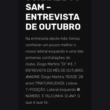
SAM –
ENTREVISTA
DE OUTUBRO
Na entrevista deste mês fomos
conhecer um pouco melhor o
nosso lateral esquerdo e uma das
primeiras contratações do
clube, Diogo Martins "Di" #3. ?️
ENTREVISTA DO MÊS DE OUTUBRO:
✍️NOME: Diogo Martins ?IDADE: 28
anos ️??️NATURALIDADE: Lisboa
?‍♂️POSIÇÃO: Lateral esquerdo ⚽
NÚMERO: 3 ?️ALCUNHA: Di ✍️P: O
que é que te