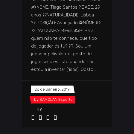
✍️NOME: Tiago Santos ?IDADE: 29
anos ??NATURALIDADE: Lisboa
?‍♂️POSIÇÃO: Avançado ⚽NÚMERO:
72 ?️ALCUNHA: Bless ✍️P: Para
quem não te conhece, que tipo
de jogador és tu? ?️R: Sou um
jogador polivalente, gosto de
jogar simples, isto quando não
estou a inventar [risos]. Gosto
26 de Janeiro, 2019
by
SAMCLAN Esports
0