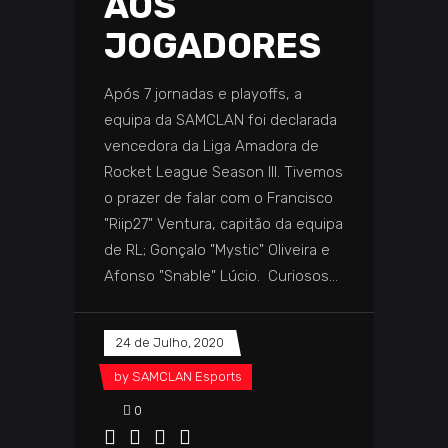
AOS
JOGADORES
Após 7 jornadas e playoffs, a
equipa da SAMCLAN foi declarada
vencedora da Liga Amadora de
Rocket League Season III. Tivemos
o prazer de falar com o Francisco
"Riip27" Ventura, capitão da equipa
de RL; Gonçalo "Mystic" Oliveira e
Afonso "Snable" Lúcio. Curiosos
24 de Julho, 2020
by
SAMCLAN Esports
0