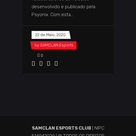
desenvolvido e publicado pela
Psyonix. Com esta
22 de Maio, 2020
by
SAMCLAN Esports
0
SAMCLAN ESPORTS CLUB
| NIPC
514942029 | © TODOS OS DIREITOS