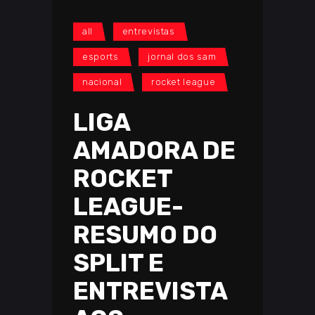
all
entrevistas
esports
jornal dos sam
nacional
rocket league
LIGA
AMADORA DE
ROCKET
LEAGUE-
RESUMO DO
SPLIT E
ENTREVISTA