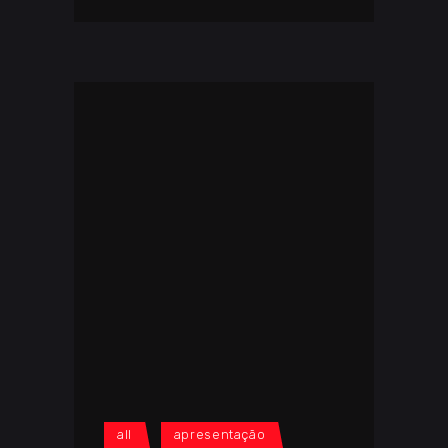
all
apresentação