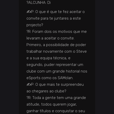
?️
ALCUNHA: Di
✍️
P: O que é que te fez aceitar o
convite para te juntares a este
projecto?
?️
R: Foram dois os motivos que me
levaram a aceitar o convite.
Primeiro, a possibilidade de poder
trabalhar novamente com o Steve
e a sua equipa técnica, e
segundo, puder representar um
clube com um grande historial nos
eSports como os SAMclan.
✍️
P: O que mais te surpreendeu
ao chegares ao clube?
?️
R: Toda a gente tem uma grande
atitude, todos querem jogar,
ganhar títulos e conquistar o seu