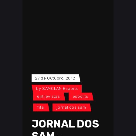
27 de Outubro, 2018
by
SAMCLAN Esports
entrevistas
esports
fifa
jornal dos sam
JORNAL DOS