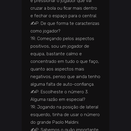
e pressionar o jogador que vai
cruzar a bola ou ficar mais dentro
e fechar o espaço para o central.
✍️
P: De que forma te caracterizas
como jogador?
?️
R: Começando pelos aspectos
positivos, sou um jogador de
equipa, bastante calmo e
concentrado em tudo o que faço,
quanto aos aspectos mais
negativos, penso que ainda tenho
alguma falta de auto-confiança.
✍️
P: Escolheste o número 3.
Alguma razão em especial?
?️
R: Jogando na posição de lateral
esquerdo, tinha de usar o número
do grande Paolo Maldini.
✍️
P: Sabemos o quão importante