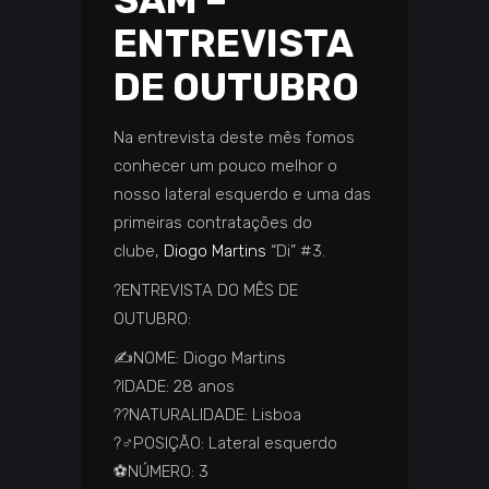
SAM –
ENTREVISTA
DE OUTUBRO
Na entrevista deste mês fomos
conhecer um pouco melhor o
nosso lateral esquerdo e uma das
primeiras contratações do
clube,
Diogo Martins
“Di” #3.
?️
ENTREVISTA DO MÊS DE
OUTUBRO:
✍️
NOME: Diogo Martins
?
IDADE: 28 anos
??
️NATURALIDADE: Lisboa
?‍♂️
POSIÇÃO: Lateral esquerdo
⚽
NÚMERO: 3