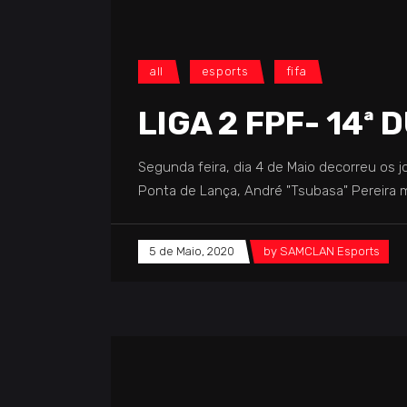
all
esports
fifa
LIGA 2 FPF- 14ª
Segunda feira, dia 4 de Maio decorreu os
Ponta de Lança, André "Tsubasa" Pereira 
5 de Maio, 2020
by
SAMCLAN Esports