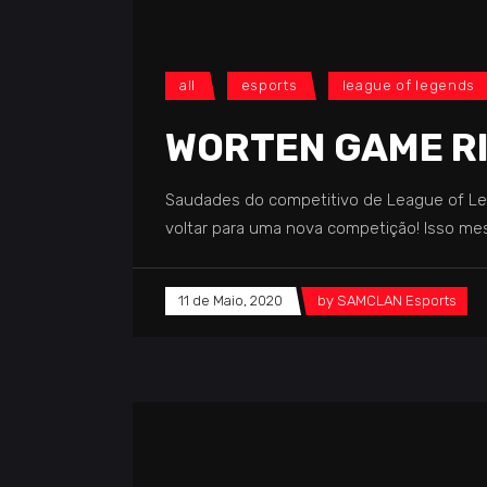
all
esports
league of legends
WORTEN GAME RI
Saudades do competitivo de League of Le
voltar para uma nova competição! Isso me
11 de Maio, 2020
by
SAMCLAN Esports