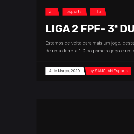
all
esports
fifa
LIGA 2 FPF- 3ª 
Estamos de volta para mais um jogo, desta
de uma derrota 1-0 no primeiro jogo e um
4 de Março, 2020
by
SAMCLAN Esports