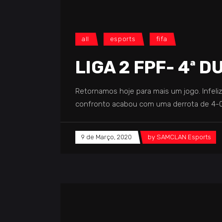
all
esports
fifa
LIGA 2 FPF- 4ª 
Retornamos hoje para mais um jogo. Infeli
confronto acabou com uma derrota de 4-0 
9 de Março, 2020
by
SAMCLAN Esports