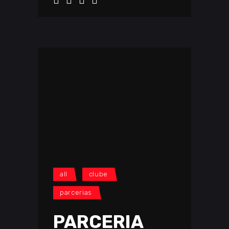
all
clube
parcerias
PARCERIA