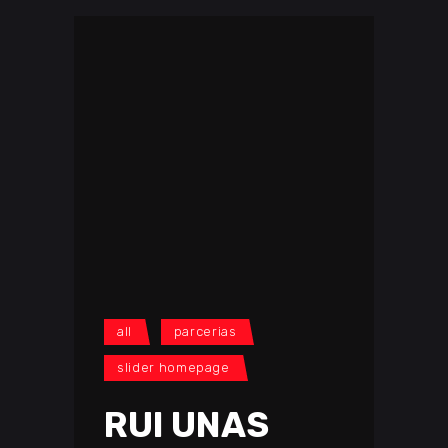
all
parcerias
slider homepage
RUI UNAS