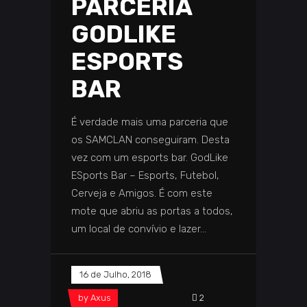
PARCERIA
GODLIKE
ESPORTS
BAR
É verdade mais uma parceria que
os SAMCLAN conseguiram. Desta
vez com um esports bar. GodLike
ESports Bar – Esports, Futebol,
Cerveja e Amigos. É com este
mote que abriu as portas a todos,
um local de convívio e lazer
16 de Julho, 2018
by
Axus
2