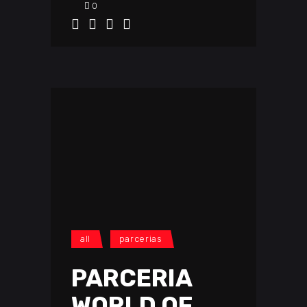
0
all
parcerias
PARCERIA
WORLD OF