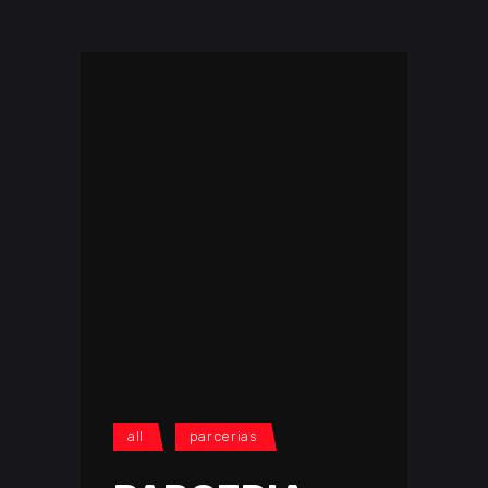
all
parcerias