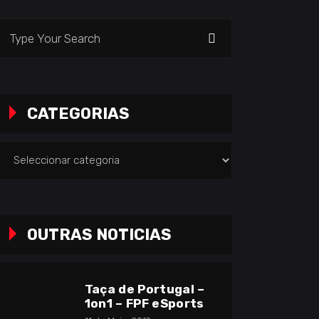
earch
or:
CATEGORIAS
ategorias
OUTRAS NOTICIAS
Taça de Portugal –
1on1 – FPF eSports