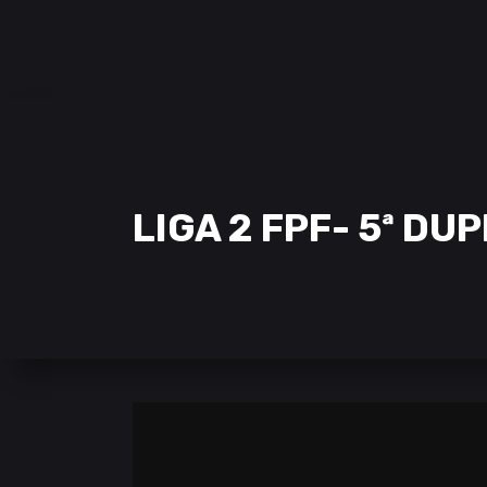
SAMCLAN ESPORTS CLUB
| 2002 – 2022
CLUBE
EQUIPAS
STREAMING
LIGA 2 FPF- 5ª D