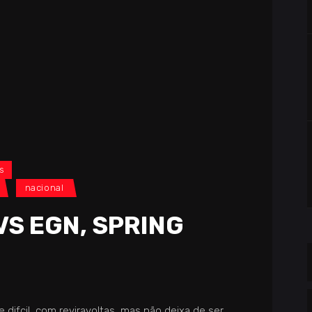
s
nacional
VS EGN, SPRING
 difcil, com reviravoltas, mas não deixa de ser