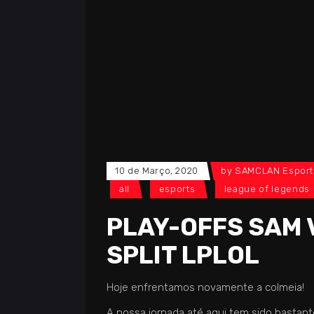
10 de Março, 2020
by
SAMCLAN Esport
all
esports
league of legends
PLAY-OFFS SAM 
SPLIT LPLOL
Hoje enfrentamos novamente a colmeia!
A nossa jornada até aqui tem sido bastante