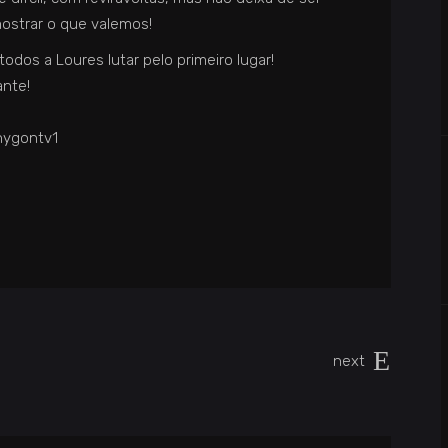
mostrar o que valemos!
dos a Loures lutar pelo primeiro lugar!
ante!
inygontv1
next