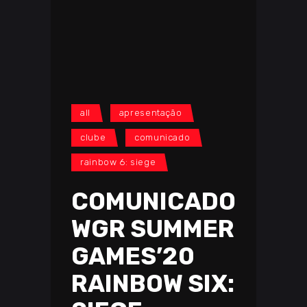
all
apresentação
clube
comunicado
rainbow 6: siege
COMUNICADO
WGR SUMMER
GAMES’20
RAINBOW SIX: