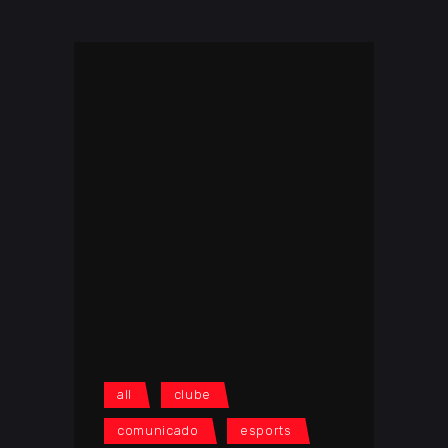
all
clube
comunicado
esports