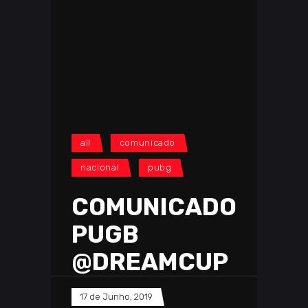
all
comunicado
nacional
pubg
COMUNICADO
PUGB
@DREAMCUP
17 de Junho, 2019