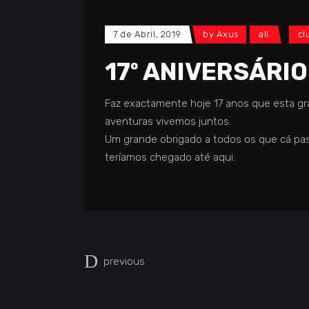
7 de Abril, 2019
by
Axus
all
cl
17º ANIVERSÁRI
Faz exactamente hoje 17 anos que esta gran
aventuras vivemos juntos.
Um grande obrigado a todos os que cá pa
teríamos chegado até aqui.
previous