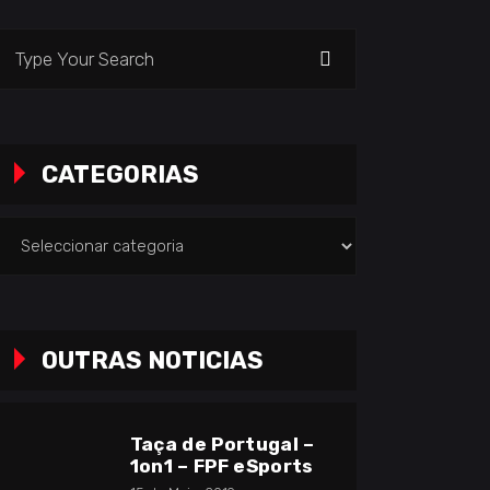
earch
or:
CATEGORIAS
ategorias
OUTRAS NOTICIAS
Taça de Portugal –
1on1 – FPF eSports