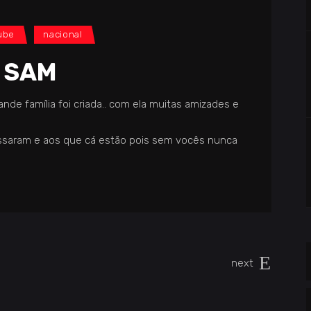
ube
nacional
O SAM
de família foi criada.. com ela muitas amizades e
ssaram e aos que cá estão pois sem vocês nunca
next