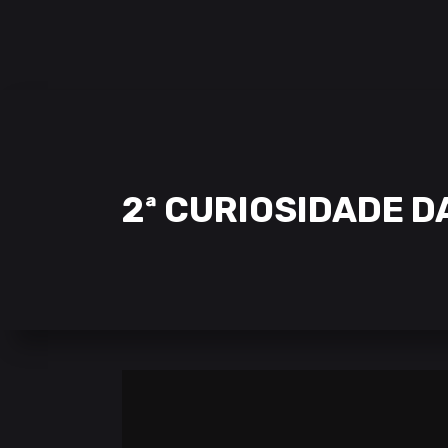
SAMCLAN ESPORTS CLUB
| 2002 – 2022
CLUBE
EQUIPAS
STREAMING
2ª CURIOSIDADE 