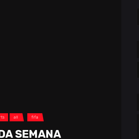
S
f
C
rts
all
fifa
 DA SEMANA