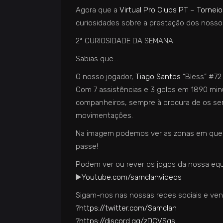
Agora que a
Virtual Pro Clubs PT – Tornei
curiosidades sobre a prestação dos nosso
2ª CURIOSIDADE DA SEMANA:
Sabias que…
O nosso jogador,
Tiago Santos
“Bless” #72
Com 7 assistências e 3 golos em 1890 min
companheiros, sempre à procura de os ser
movimentações.
Na imagem podemos ver as zonas em que o n
passe!
Podem ver ou rever os jogos da nossa equip
▶️
Youtube.com/samclanvideos
Sigam-nos nas nossas redes sociais e venh
?
https://twitter.com/Samclan
?
https://discord.gg/zDCVSgs