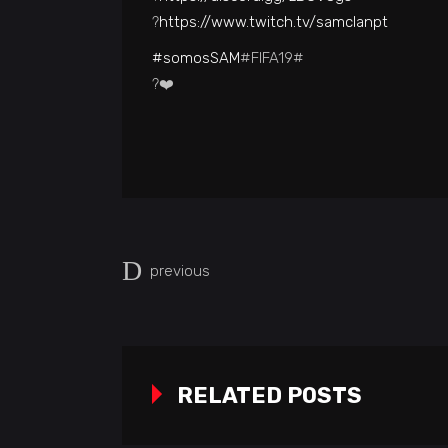
?
https://www.twitch.tv/
samclanpt
#somosSAM
#FIFA19#
?
❤️
previous
RELATED POSTS