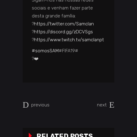
sociais e venham fazer parte
desta grande família:
?
https://twitter.com/Samclan
?
https://discord.gg/zDCVSgs
?
https://www.twitch.tv/
samclanpt
#somosSAM
#FIFA19#
?
❤️
previous
next
RELATED POSTS