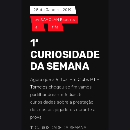
28 de Janeiro, 2019
by
SAMCLAN Esports
all
fifa
1ª
CURIOSIDADE
DA SEMANA
Agora que a
Virtual Pro Clubs PT –
Torneios
chegou ao fim vamos
partilhar durante 5 dias, 5
curiosidades sobre a prestação
dos nossos jogadores durante a
prova.
1ª CURIOSIDADE DA SEMANA: