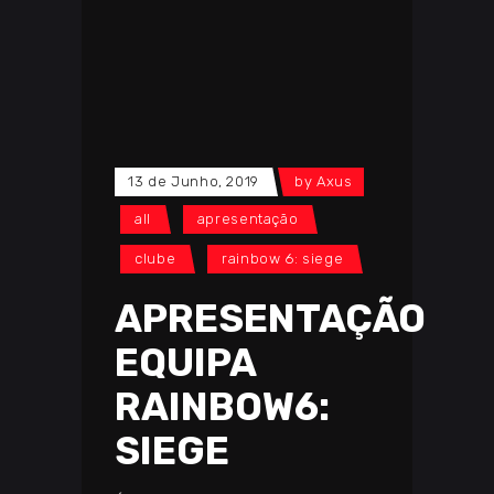
13 de Junho, 2019
by
Axus
all
apresentação
clube
rainbow 6: siege
APRESENTAÇÃO
EQUIPA
RAINBOW6:
SIEGE