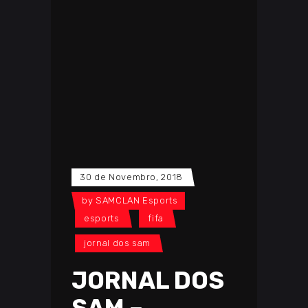
30 de Novembro, 2018
by
SAMCLAN Esports
esports
fifa
jornal dos sam
JORNAL DOS