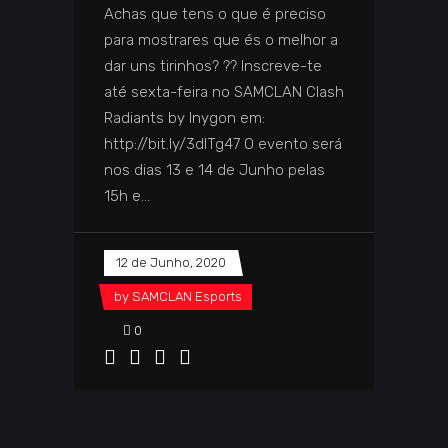
Achas que tens o que é preciso
para mostrares que és o melhor a
dar uns tirinhos? ?? Inscreve-te
até sexta-feira no SAMCLAN Clash
Radiants by Inygon em:
http://bit.ly/3dITg47 O evento será
nos dias 13 e 14 de Junho pelas
15h e
12 de Junho, 2020
by
SAMCLAN Esports
0