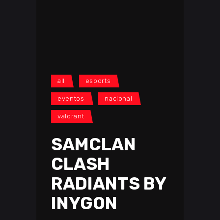
all
esports
eventos
nacional
valorant
SAMCLAN
CLASH
RADIANTS BY
INYGON