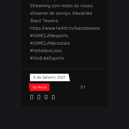
Streaming com relato do nosso
streamer de serviço, Alexandre
‘Baco‘ Teixeira.
https://www.twitch.tv/bacoteixeira
#SAMCLANesports
#SAMCLANproclubs
#HoteldosLoios
#GodLikeEsports
5 de Janeiro, 2021
by
Axus
1