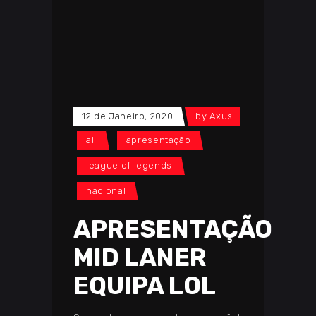
12 de Janeiro, 2020
by
Axus
all
apresentação
league of legends
nacional
APRESENTAÇÃO
MID LANER
EQUIPA LOL