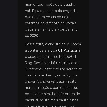
momentos… após esta quadra
natalícia, ou quadra da engorda,
que encerra no dia de hoje,
estamos novamente de volta à
pista já amanhã dia 7 de Janeiro
de 2020.
Desta feita, o circuito da 7ª Ronda
a contar para a
Liga GT Portugal
é
o espectacular circuito RedBull
Ring. Desta vez há uma novidade.
É verdade… este circuito será feito
com piso molhado, ou seja, com
chuva. A chuva vai trazer muito
mais animação à corrida. Pontos
de travagem muito diferentes do
habitual, muito mais cautela nos
cones de ar e por sua vez nas