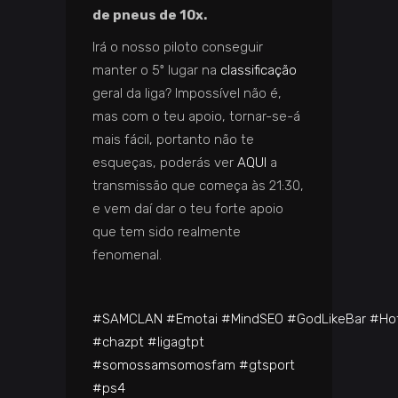
de pneus de 10x.
Irá o nosso piloto conseguir
manter o 5º lugar na
classificação
geral da liga? Impossível não é,
mas com o teu apoio, tornar-se-á
mais fácil, portanto não te
esqueças, poderás ver
AQUI
a
transmissão que começa às 21:30,
e vem daí dar o teu forte apoio
que tem sido realmente
fenomenal.
#
SAMCLAN
#
Emotai
#
MindSEO
#
GodLikeBar
#
Ho
#
chazpt
#
ligagtpt
#
somossamsomosfam
#
gtsport
#
ps4