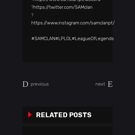
?
https://twitter.com/SAMclan
?
https://www.instagram.com/samclanpt/
#SAMCLAN
#LPLOL
#LeagueOfLegends
previous
next
RELATED POSTS