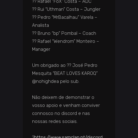
?? ️Rafael “FoX” Costa – ADC
?? ️Rui “Uthman” Costa – Jungler
?? ️Pedro “MrBacalhau” Varela –
Analista
?? ️Bruno “bp” Pombal – Coach
?? ️Rafael “Wendrom” Monteiro –
Manager
Um obrigado ao ?? ️José Pedro
Mesquita “BEAT LOVES KAROQ”
@nohighdea pelo sub.
Não deixem de demonstrar o
vosso apoio e venham conviver
connosco no discord e nas
nossas redes sociais.
?
https://www.samclan.pt/discord