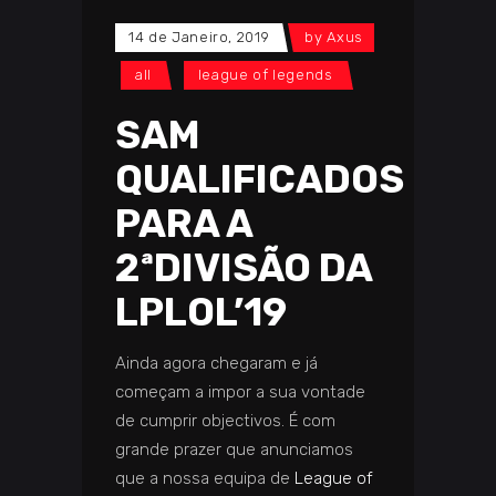
14 de Janeiro, 2019
by
Axus
all
league of legends
SAM
QUALIFICADOS
PARA A
2ªDIVISÃO DA
LPLOL’19
Ainda agora chegaram e já
começam a impor a sua vontade
de cumprir objectivos. É com
grande prazer que anunciamos
que a nossa equipa de
League of