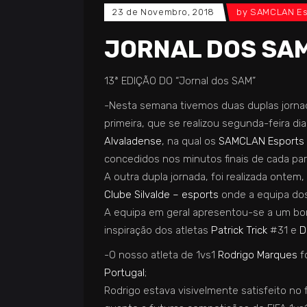
23 de Novembro, 2018
by
SAMCLAN Es
JORNAL DOS SAM 
13ª EDIÇÃO DO “
Jornal dos SAM
”
-Nesta semana tivemos duas duplas jorna
primeira, que se realizou segunda-feira d
Alvaladense
, na qual os
SAMCLAN Esports 
concedidos nos minutos finais de cada par
A outra dupla jornada, foi realizada ontem
Clube Silvalde – esports
onde a equipa
do
A equipa em geral apresentou-se a um bom
inspiração
dos
atletas
Patrick Trick
#31 e
D
-O nosso atleta de 1vs1
Rodrigo Marques
f
Portugal
;
Rodrigo estava visivelmente satisfeito no 