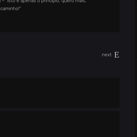
– “Isto é apenas o principio, quero mais,
 caminho!”
next