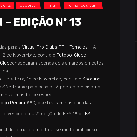
ports
esports
fifa
jornal dos sam
– EDIÇÃO Nº 13
das para a
Virtual Pro Clubs PT – Torneios
– A
ia 12 de Novembro, contra o
Futebol Clube
Club
conseguiram apenas dois amargos empates
tida.
, quinta feira, 15 de Novembro, contra o
Sporting
s
SAM
trouxe
para casa os 6 pontos em disputa.
 nível mas foi de especial
iogo Pereira
#90, que bisaram nas partidas;
oi o vencedor da 2ª edição de FIFA 19 da
ESL
final do torneio e mostrou-se muito ambicioso