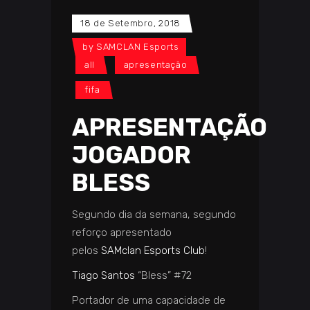
18 de Setembro, 2018
by
SAMCLAN Esports
all
apresentação
fifa
APRESENTAÇÃO
JOGADOR
BLESS
Segundo dia da semana, segundo
reforço apresentado
pelos
SAMclan Esports Club
!
Tiago Santos
“Bless” #72
Portador de uma capacidade de