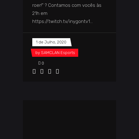
roer!" ? Contamos com vocês às
21h em
https://twitch.tv/inygontv1
1 de Julho, 2020
by
SAMCLAN Esports
0