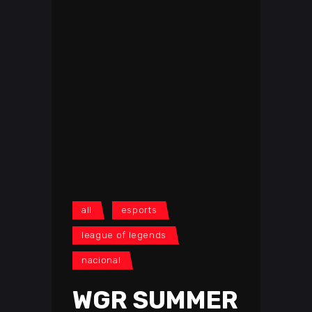
all
esports
league of legends
nacional
WGR SUMMER