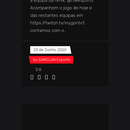
a equipa da fénix, @ftwesports .
Acompanhem o jogo de hoje e
das restantes equipas em
https://twitch.tv/inygontv1,
contamos com o
23 de Junho, 2020
by
SAMCLAN Esports
0