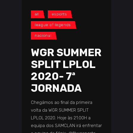
all
esports
league of legends
nacional
WGR SUMMER
SPLIT LPLOL
2020- 7ª
JORNADA
Chegámos ao final da primeira
volta da WGR SUMMER SPLIT
LPLOL 2020. Hoje às 21:00H a
equipa dos SAMCLAN irá enfrentar