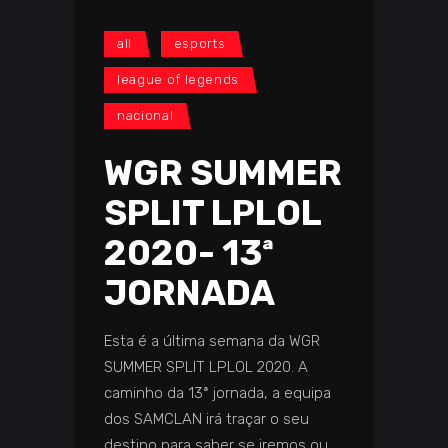
all
esports
league of legends
nacional
WGR SUMMER
SPLIT LPLOL
2020- 13ª
JORNADA
Esta é a última semana da WGR
SUMMER SPLIT LPLOL 2020. A
caminho da 13ª jornada, a equipa
dos SAMCLAN irá traçar o seu
destino para saber se iremos ou