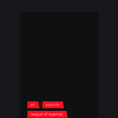
all
esports
league of legends