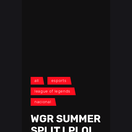
all
esports
league of legends
nacional
WGR SUMMER
SPLIT LPLOL