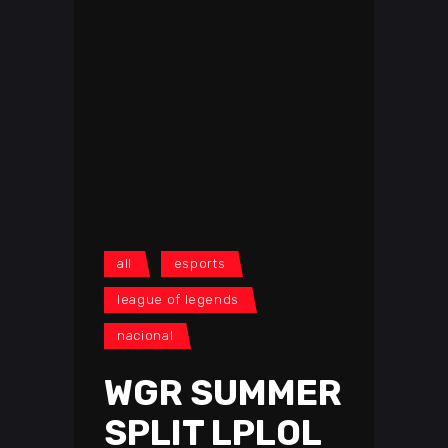
all
esports
league of legends
nacional
WGR SUMMER
SPLIT LPLOL