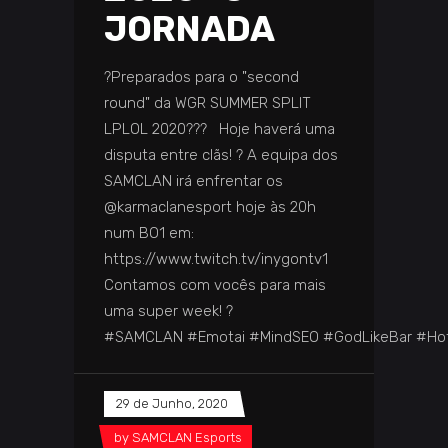
JORNADA
?Preparados para o "second
round" da WGR SUMMER SPLIT
LPLOL 2020??? Hoje haverá uma
disputa entre clãs! ? A equipa dos
SAMCLAN irá enfrentar os
@karmaclanesport hoje às 20h
num BO1 em:
https://www.twitch.tv/inygontv1
Contamos com vocês para mais
uma super week! ?
#SAMCLAN #Emotai #MindSEO #GodLikeBar #Ho
29 de Junho, 2020
by
SAMCLAN Esports