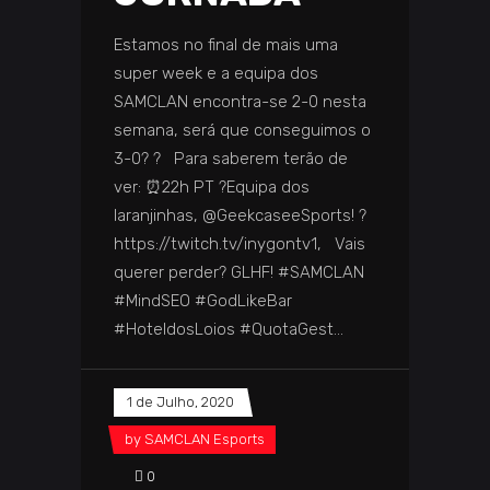
Estamos no final de mais uma
super week e a equipa dos
SAMCLAN encontra-se 2-0 nesta
semana, será que conseguimos o
3-0? ? Para saberem terão de
ver: ⏰22h PT ?Equipa dos
laranjinhas, @GeekcaseeSports! ?
https://twitch.tv/inygontv1, Vais
querer perder? GLHF! #SAMCLAN
#MindSEO #GodLikeBar
#HoteldosLoios #QuotaGest
1 de Julho, 2020
by
SAMCLAN Esports
0