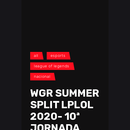
all
esports
league of legends
nacional
WGR SUMMER
SPLIT LPLOL
2020- 10ª
JORNADA