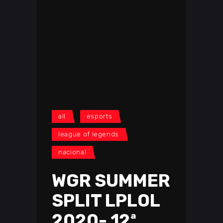
all
esports
league of legends
nacional
WGR SUMMER
SPLIT LPLOL
2020- 12ª