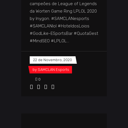
campeões de League of Legends
da Worten Game Ring LPLOL 2020
by Inygon. #SAMCLANesports
#SAMCLANlol #HoteldosLoios
#GodLike-ESportsBar #QuotaGest
#MindSEO #LPLOL
22 de Novembro, 2020
by
SAMCLAN Esports
0