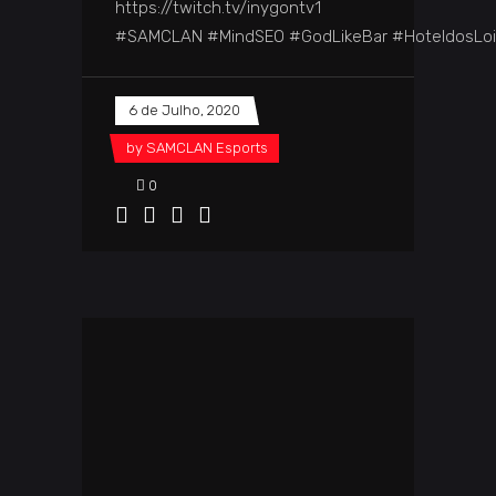
https://twitch.tv/inygontv1
#SAMCLAN #MindSEO #GodLikeBar #HoteldosLo
6 de Julho, 2020
by
SAMCLAN Esports
0