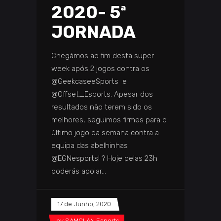
2020- 5ª
JORNADA
Chegámos ao fim desta super
week após 2 jogos contra os
@GeekcaseeSports e
@Offset_Esports. Apesar dos
resultados não terem sido os
melhores, seguimos firmes para o
último jogo da semana contra a
equipa das abelhinhas
@EGNesports! ? Hoje pelas 23h
poderás apoiar
17 de Junho, 2020
by
SAMCLAN Esports