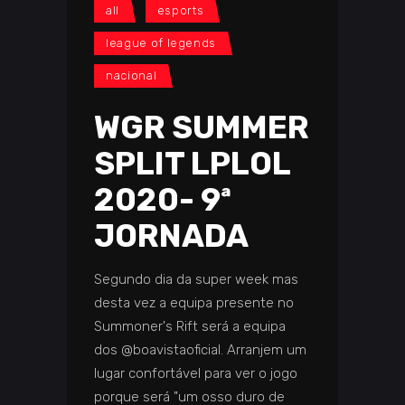
all
esports
league of legends
nacional
WGR SUMMER
SPLIT LPLOL
2020- 9ª
JORNADA
Segundo dia da super week mas
desta vez a equipa presente no
Summoner's Rift será a equipa
dos @boavistaoficial. Arranjem um
lugar confortável para ver o jogo
porque será "um osso duro de