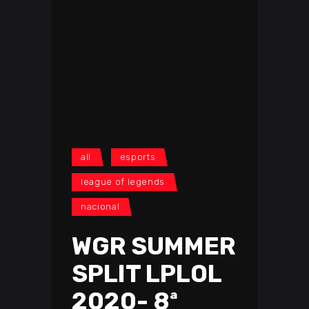
all
esports
league of legends
nacional
WGR SUMMER
SPLIT LPLOL
2020- 8ª