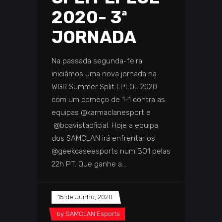
2020- 3ª
JORNADA
Na passada segunda-feira
iniciámos uma nova jornada na
WGR Summer Split LPLOL 2020
com um começo de 1-1 contra as
equipas @karmaclanesport e
@boavistaoficial. Hoje a equipa
dos SAMCLAN irá enfrentar os
@geekcaseesports num BO1 pelas
22h PT. Que ganhe a
15 de Junho, 2020
by
SAMCLAN Esports