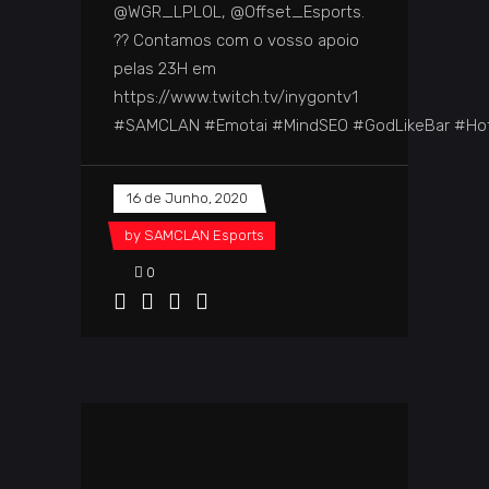
@WGR_LPLOL, @Offset_Esports.
?? Contamos com o vosso apoio
pelas 23H em
https://www.twitch.tv/inygontv1
#SAMCLAN #Emotai #MindSEO #GodLikeBar #Ho
16 de Junho, 2020
by
SAMCLAN Esports
0