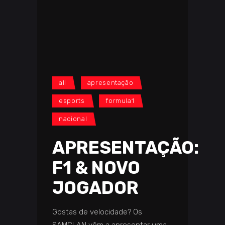
all
apresentação
esports
formula1
nacional
APRESENTAÇÃO:
F1 & NOVO
JOGADOR
Gostas de velocidade? Os