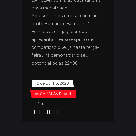
SAMCLAN vêm a apresentar uma
nova modalidade: F1!
Apresentamos o nosso primeiro
piloto Bernardo "BernasPT"
Folhadela, um jogador que
apresenta imenso espírito de
competição que, já nesta terça-
feira , irá demonstrar o seu
potencial pelas 22h00
15 de Junho, 2020
by
SAMCLAN Esports
0