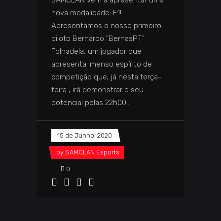
SAMCLAN vêm a apresentar uma
nova modalidade: F1!
Apresentamos o nosso primeiro
piloto Bernardo "BernasPT"
Folhadela, um jogador que
apresenta imenso espírito de
competição que, já nesta terça-
feira , irá demonstrar o seu
potencial pelas 22h00
15 de Junho, 2020
by
SAMCLAN Esports
0