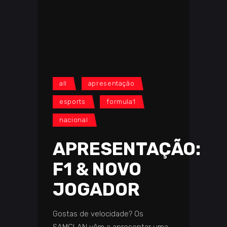
all
apresentação
esports
formula1
nacional
APRESENTAÇÃO:
F1 & NOVO
JOGADOR
Gostas de velocidade? Os