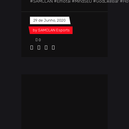
#SAMCLAN #Emotai #MindSEO #GodLikeBar #Ho
29 de Junho, 2020
by
SAMCLAN Esports
0