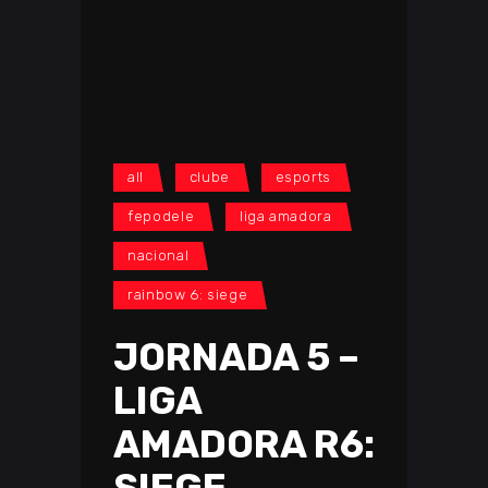
all
clube
esports
fepodele
liga amadora
nacional
rainbow 6: siege
JORNADA 5 –
LIGA
AMADORA R6: