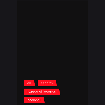
all
esports
league of legends
nacional