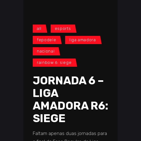
all
esports
fepodele
liga amadora
nacional
rainbow 6: siege
JORNADA 6 –
LIGA
AMADORA R6:
SIEGE
Faltam apenas duas jornadas para