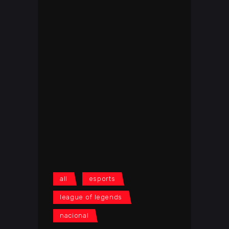
all
esports
league of legends
nacional