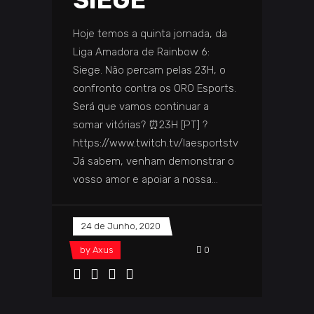
SIEGE
Hoje temos a quinta jornada, da
Liga Amadora de Rainbow 6:
Siege. Não percam pelas 23H, o
confronto contra os ORO Esports.
Será que vamos continuar a
somar vitórias? ⏰23H [PT] ?
https://www.twitch.tv/laesportstv
Já sabem, venham demonstrar o
vosso amor e apoiar a nossa
24 de Junho, 2020
by
Axus
0