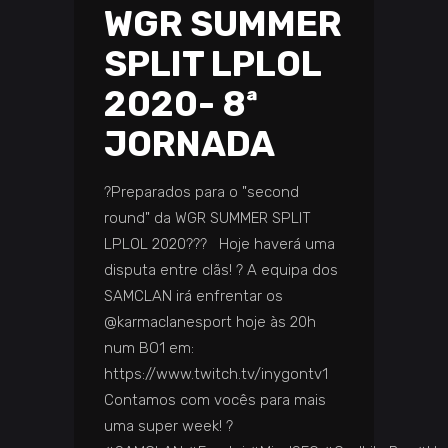
WGR SUMMER
SPLIT LPLOL
2020- 8ª
JORNADA
?Preparados para o "second
round" da WGR SUMMER SPLIT
LPLOL 2020??? Hoje haverá uma
disputa entre clãs! ? A equipa dos
SAMCLAN irá enfrentar os
@karmaclanesport hoje às 20h
num BO1 em:
https://www.twitch.tv/inygontv1
Contamos com vocês para mais
uma super week! ?