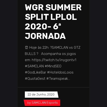
WGR SUMMER
SPLIT LPLOL
2020- 6ª
JORNADA
⏰ Hoje às 22h: ?SAMCLAN vs GTZ
BULLS ? Acompanha os jogos
em: https://twitch.tv/inygontv1
#SAMCLAN #MindSEO
#GodLikeBar #HoteldosLoios
#QuotaGest #Teamspeak
22 de Junho, 2020
by
SAMCLAN Esports