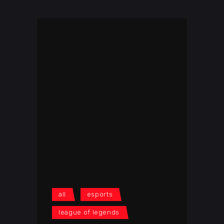
all
esports
league of legends