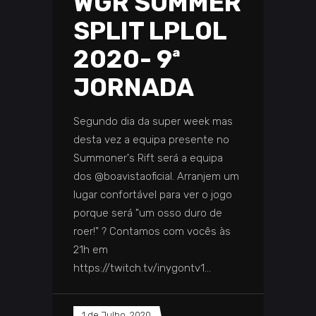
WGR SUMMER
SPLIT LPLOL
2020- 9ª
JORNADA
Segundo dia da super week mas
desta vez a equipa presente no
Summoner's Rift será a equipa
dos @boavistaoficial. Arranjem um
lugar confortável para ver o jogo
porque será "um osso duro de
roer!" ? Contamos com vocês às
21h em
https://twitch.tv/inygontv1
1 de Julho, 2020