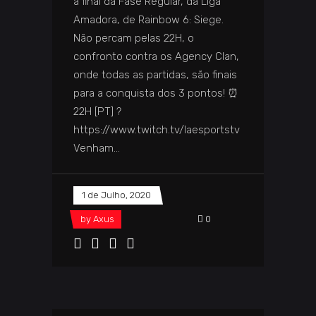
a final da Fase Regular, da Liga
Amadora, de Rainbow 6: Siege.
Não percam pelas 22H, o
confronto contra os Agency Clan,
onde todas as partidas, são finais
para a conquista dos 3 pontos! ⏰
22H [PT] ?
https://www.twitch.tv/laesportstv
Venham
1 de Julho, 2020
by
Axus
0