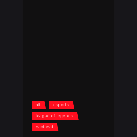
all
esports
league of legends
nacional