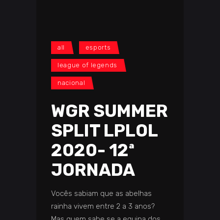
all
esports
league of legends
nacional
WGR SUMMER
SPLIT LPLOL
2020- 12ª
JORNADA
Vocês sabiam que as abelhas
rainha vivem entre 2 a 3 anos?
Mas quem sabe se a equipa dos