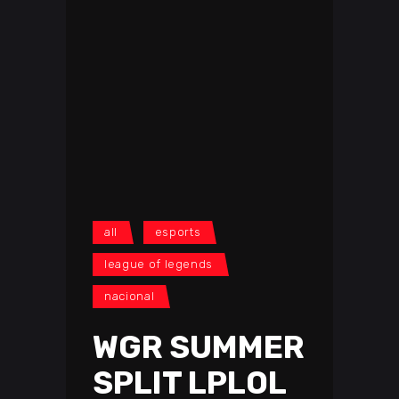
all
esports
league of legends
nacional
WGR SUMMER
SPLIT LPLOL