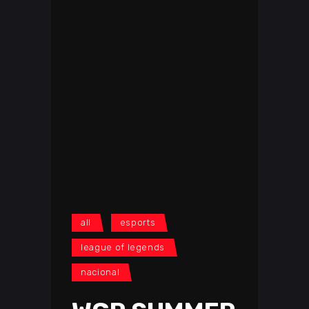
all
esports
league of legends
nacional