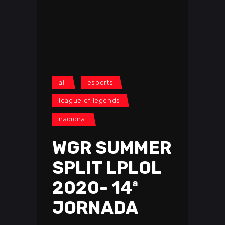
all
esports
league of legends
nacional
WGR SUMMER
SPLIT LPLOL
2020- 14ª
JORNADA