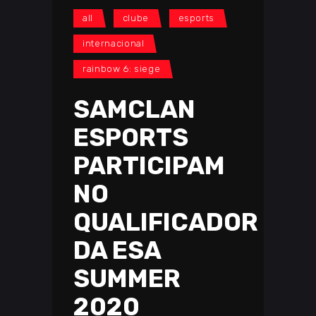
all
clube
esports
internacional
rainbow 6: siege
SAMCLAN
ESPORTS
PARTICIPAM
NO
QUALIFICADOR
DA ESA
SUMMER
2020