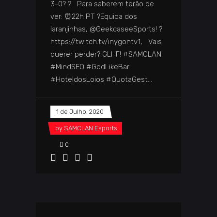
3-0? ? Para saberem terão de
ver: ⏰22h PT ?Equipa dos
laranjinhas, @GeekcaseeSports! ?
https://twitch.tv/inygontv1, Vais
querer perder? GLHF! #SAMCLAN
#MindSEO #GodLikeBar
#HoteldosLoios #QuotaGest
1 de Julho, 2020
by
SAMCLAN Esports
0