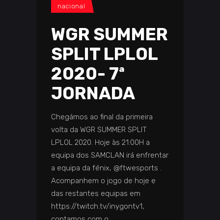
nacional
WGR SUMMER
SPLIT LPLOL
2020- 7ª
JORNADA
Chegámos ao final da primeira
volta da WGR SUMMER SPLIT
LPLOL 2020. Hoje às 21:00H a
equipa dos SAMCLAN irá enfrentar
a equipa da fénix, @ftwesports .
Acompanhem o jogo de hoje e
das restantes equipas em
https://twitch.tv/inygontv1,
contamos com o