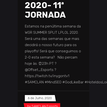
2020- 11ª
JORNADA
Estamos na penúltima semana da
WGR SUMMER SPLIT LPLOL 2020.
Será uma das semanas que mais
decidirá o nosso futuro para os
playoffs! Será que conseguimos o
2-0 esta semana? Não percam
hoje às: ⏰23h PT ?
@Offset_Esports ?
https://twitch.tv/inygontv1
#SAMCLAN #MindSEO #GodLikeBar #HoteldosLo
6 de Julho, 2020
by
SAMCLAN Esports