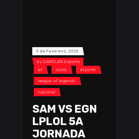
3 de Fevereiro, 2020
by
SAMCLAN Esports
all
clube
esports
league of legends
nacional
SAM VS EGN
LPLOL 5A
JORNADA