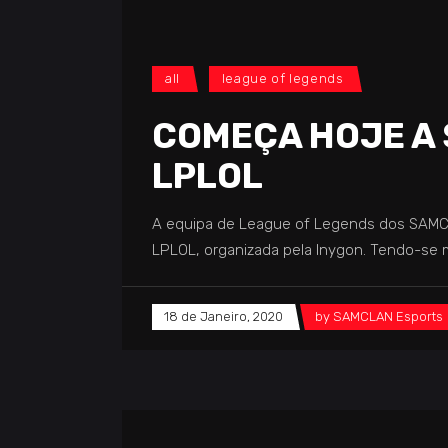
all
league of legends
COMEÇA HOJE A 
LPLOL
A equipa de League of Legends dos SAMCL
LPLOL, organizada pela Inygon. Tendo-se 
18 de Janeiro, 2020
by
SAMCLAN Esports