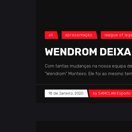
all
apresentação
league of le
WENDROM DEIXA
Com tantas mudanças na nossa equipa de L
"Wendrom" Monteiro. Ele foi ao mesmo tem
18 de Janeiro, 2020
by
SAMCLAN Esports