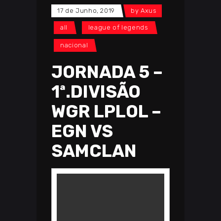
17 de Junho, 2019
by
Axus
all
league of legends
nacional
JORNADA 5 –
1ª.DIVISÃO
WGR LPLOL –
EGN VS
SAMCLAN