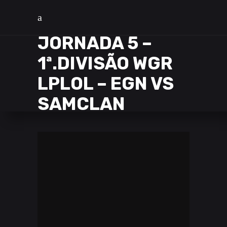
JORNADA 5 –
1ª.DIVISÃO WGR
LPLOL – EGN VS
SAMCLAN