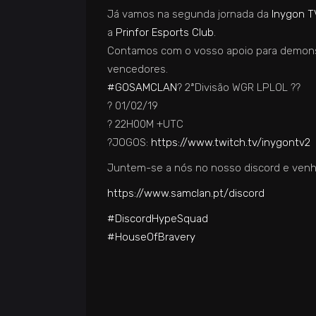
Já vamos na segunda jornada da
Inygon 
a
Prinfor Esports Club
.
Contamos com o vosso apoio para demonstr
vencedores.
#GOSAMCLAN
?
2ªDivisão WGR LPLOL
??
?
01/02/19
?
22H00M +UTC
?
JOGOS:
https://www.twitch.tv/
inygontv2
Juntem-se a nós no nosso discord e venh
https://www.samclan.pt/
discord
#DiscordHypeSquad
#HouseOfBravery