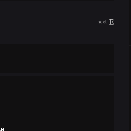
next
AN