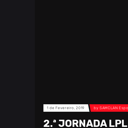
1 de Fevereiro, 2019
by
SAMCLAN Espo
2.ª JORNADA LPLO