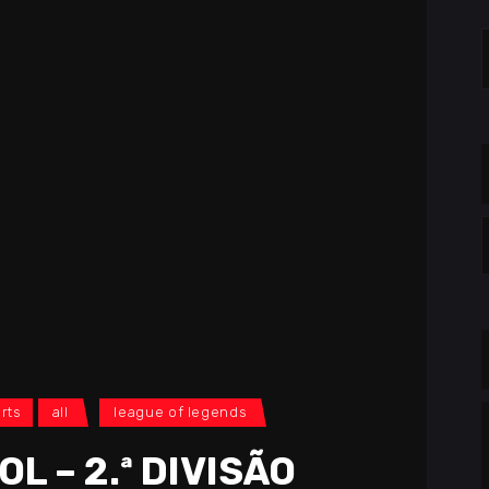
S
f
C
rts
all
league of legends
L – 2.ª DIVISÃO