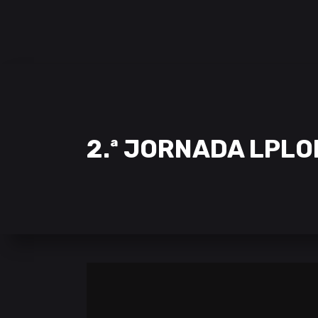
SAMCLAN ESPORTS CLUB
| 2002 – 2022
CLUBE
EQUIPAS
STREAMING
2.ª JORNADA LPLOL