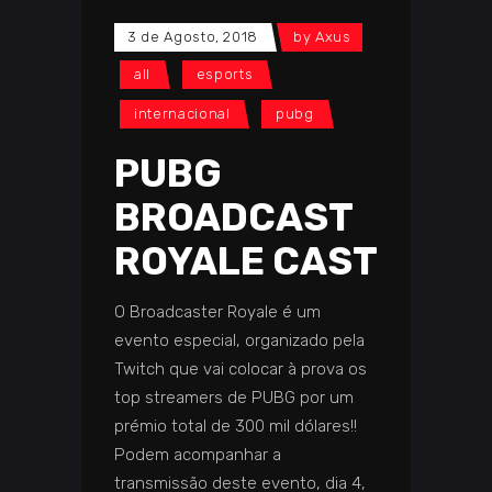
3 de Agosto, 2018
by
Axus
all
esports
internacional
pubg
PUBG
BROADCAST
ROYALE CAST
O Broadcaster Royale é um
evento especial, organizado pela
Twitch que vai colocar à prova os
top streamers de PUBG por um
prémio total de 300 mil dólares!!
Podem acompanhar a
transmissão deste evento, dia 4,