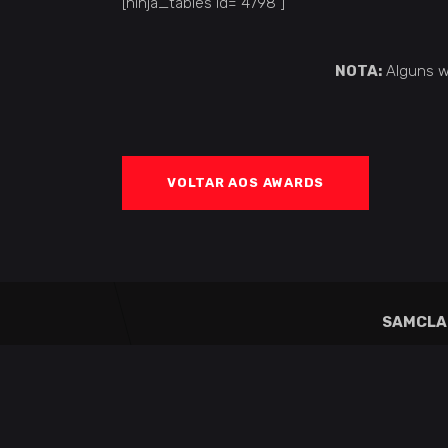
[ninja_tables id="4798"]
NOTA:
Alguns w
VOLTAR AOS AWARDS
SAMCLA