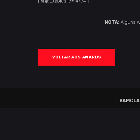
[ninja_tables id="4794"]
NOTA:
Alguns w
VOLTAR AOS AWARDS
SAMCLA