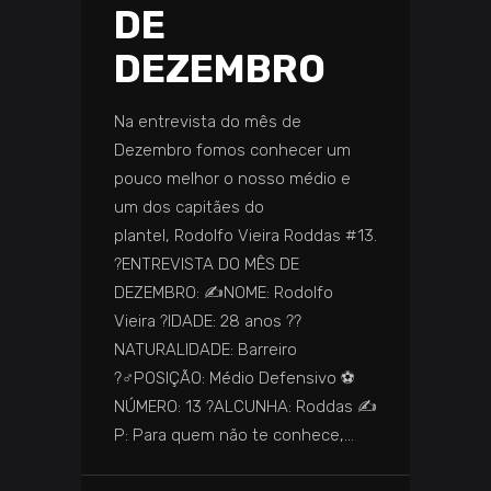
DE
DEZEMBRO
Na entrevista do mês de
Dezembro fomos conhecer um
pouco melhor o nosso médio e
um dos capitães do
plantel, Rodolfo Vieira Roddas #13.
?️ENTREVISTA DO MÊS DE
DEZEMBRO: ✍️NOME: Rodolfo
Vieira ?IDADE: 28 anos ️??️
NATURALIDADE: Barreiro
?‍♂️POSIÇÃO: Médio Defensivo ⚽
NÚMERO: 13 ?️ALCUNHA: Roddas ✍️
P: Para quem não te conhece,