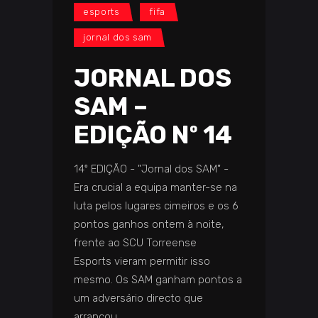
esports
fifa
jornal dos sam
JORNAL DOS
SAM –
EDIÇÃO Nº 14
14º EDIÇÃO - "Jornal dos SAM" -
Era crucial a equipa manter-se na
luta pelos lugares cimeiros e os 6
pontos ganhos ontem à noite,
frente ao SCU Torreense
Esports vieram permitir isso
mesmo. Os SAM ganham pontos a
um adversário directo que
arrancou