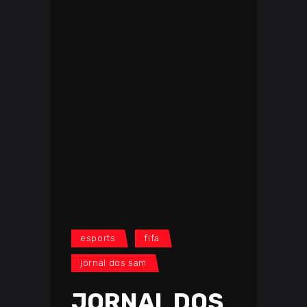
esports
fifa
jornal dos sam
JORNAL DOS