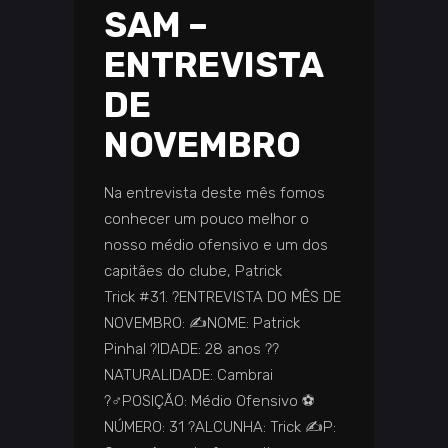
SAM –
ENTREVISTA
DE
NOVEMBRO
Na entrevista deste mês fomos
conhecer um pouco melhor o
nosso médio ofensivo e um dos
capitães do clube, Patrick
Trick #31. ?️ENTREVISTA DO MÊS DE
NOVEMBRO: ✍️NOME: Patrick
Pinhal ?IDADE: 28 anos ️??️
NATURALIDADE: Cambrai
?‍♂️POSIÇÃO: Médio Ofensivo ⚽
NÚMERO: 31 ?️ALCUNHA: Trick ✍️P: