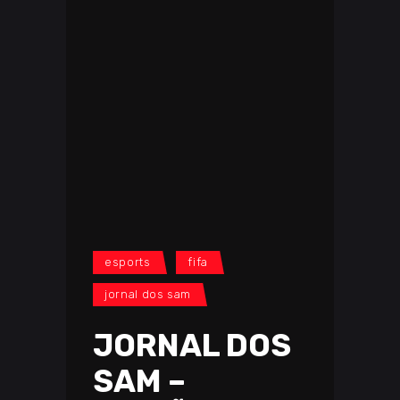
esports
fifa
jornal dos sam
JORNAL DOS
SAM –