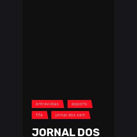
entrevistas
esports
fifa
jornal dos sam
JORNAL DOS