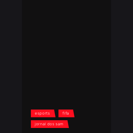
esports
fifa
jornal dos sam